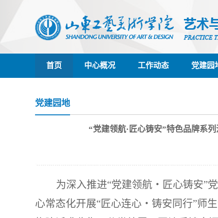
首页
中心概况
工作动态
党建园
党建园地
“党建领航·匠心铸安”特色品牌系
为深入推进
“党建领航・匠心铸安”
心常态化开展“匠心连心・铸安同行”师