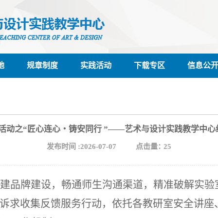
地
规章制度
实践活动
下载专区
信息公
列活动之“匠心连心・铸安同行 ”——艺术与设计实践教学中
发布时间 :2026-07-07
点击量：
25
党建品牌建设，畅通师生沟通渠道，精准破解实
生诉求收集反馈服务行动，依托各教研室安全讲座